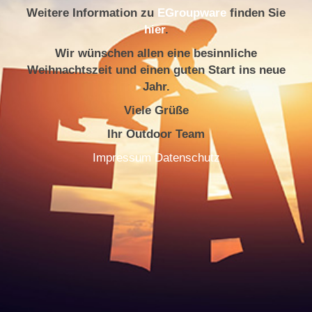
Weitere Information zu
EGroupware
finden Sie
hier
.
Wir wünschen allen eine besinnliche
Weihnachtszeit und einen guten Start ins neue
Jahr.
Viele Grüße
Ihr Outdoor Team
Impressum
Datenschutz